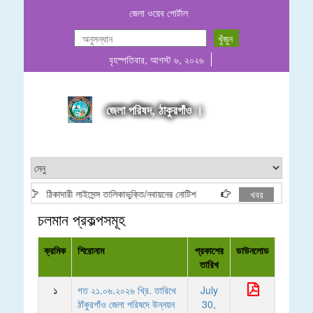
জেলা ওয়েব পোর্টাল
বৃহস্পতিবার, আগস্ট ৬, ২০২৬
জেলা পরিষদ, ঠাকুরগাঁও ।
ঠিকাদারী লাইসেন্স তালিকাভুক্তি/নবায়নের নোটিশ
সূধীর চন্দ্র রায় ( অফিস 
খবর
চলমান প্রকল্পসমূহ
ক্রমিক
শিরোনাম
প্রকাশের
ডাউনলোড
তারিখ
১
গত ২১.০৬.২০২৬ খ্রি. তারিখে
July
ঠাঁকুরগাঁও জেলা পরিষদে উন্নয়ন
30,