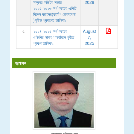
সম্বনয় কমিটির সভায়
2026
২০২৫-২০২৬ অর্খ বছরের এপিটি
বিশেষ বরাদ্দের(দুর্যোগ মোকাবেলা
)গৃহীত প্রকল্পের তালিকাঃ
২
২০২৪-২০২৫ অর্থ বছরের
August
এডিপির সাধারণ অর্থায়নে গৃহীত
7,
প্রকল্প তালিকাঃ
2025
প্রশাসক
মোহাম্মদ রফিকুল হক