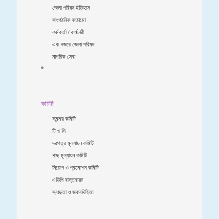
জেলা পরিষদ ইতিহাস
সাংগঠনিক কাঠামো
কর্মকর্তা / কর্মচারী
এক নজরে জেলা পরিষদ
নাগরিক সেবা
কমিটি
সমন্ময় কমিটি
টি ও সি
দরপত্র মূল্যায়ন কমিটি
গাছ মূল্যায়ন কমিটি
নিয়োগ ও প্রমোশন কমিটি
এডিপি বাস্তবায়ন
স্বচ্ছতা ও জবাবদিহিতা