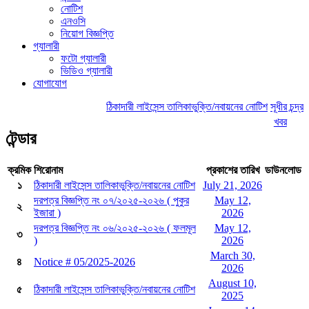
নোটিশ
এনওসি
নিয়োগ বিজ্ঞপ্তি
গ্যালারী
ফটো গ্যালারী
ভিডিও গ্যালারী
যোগাযোগ
ঠিকাদারী লাইসেন্স তালিকাভুক্তি/নবায়নের নোটিশ
সূধীর চন্দ্র
খবর
টেন্ডার
ক্রমিক
শিরোনাম
প্রকাশের তারিখ
ডাউনলোড
১
ঠিকাদারী লাইসেন্স তালিকাভুক্তি/নবায়নের নোটিশ
July 21, 2026
দরপত্র বিজ্ঞপ্তি নং ০৭/২০২৫-২০২৬ ( পুকুর
May 12,
২
ইজারা )
2026
দরপত্র বিজ্ঞপ্তি নং ০৬/২০২৫-২০২৬ ( ফলমূল
May 12,
৩
)
2026
March 30,
৪
Notice # 05/2025-2026
2026
August 10,
৫
ঠিকাদারী লাইসেন্স তালিকাভুক্তি/নবায়নের নোটিশ
2025