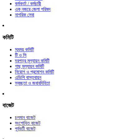
কর্মকর্তা / কর্মচারী
এক নজরে জেলা পরিষদ
নাগরিক সেবা
কমিটি
সমন্ময় কমিটি
টি ও সি
দরপত্র মূল্যায়ন কমিটি
গাছ মূল্যায়ন কমিটি
নিয়োগ ও প্রমোশন কমিটি
এডিপি বাস্তবায়ন
স্বচ্ছতা ও জবাবদিহিতা
বাজেট
চলমান বাজেট
সংশোধিত বাজেট
পূর্ববর্তী বাজেট