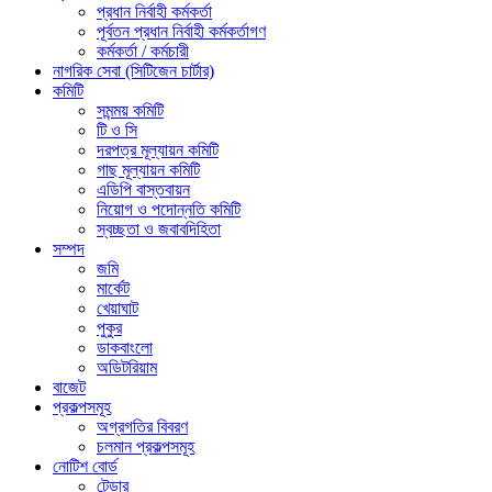
প্রধান নির্বাহী কর্মকর্তা
পূর্বতন প্রধান নির্বাহী কর্মকর্তাগণ
কর্মকর্তা / কর্মচারী
নাগরিক সেবা (সিটিজেন চার্টার)
কমিটি
সমন্ময় কমিটি
টি ও সি
দরপত্র মূল্যায়ন কমিটি
গাছ মূল্যায়ন কমিটি
এডিপি বাস্তবায়ন
নিয়োগ ও পদোন্নতি কমিটি
স্বচ্ছতা ও জবাবদিহিতা
সম্পদ
জমি
মার্কেট
খেয়াঘাট
পুকুর
ডাকবাংলো
অডিটরিয়াম
বাজেট
প্রকল্পসমূহ
অগ্রগতির বিবরণ
চলমান প্রকল্পসমূহ
নোটিশ বোর্ড
টেন্ডার