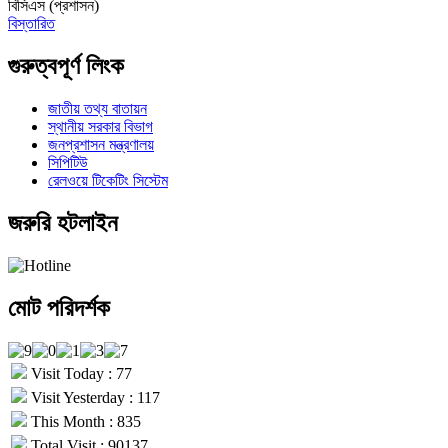
বিসিএস (প্রশাসন)
বিস্তারিত
গুরুত্বপূর্ণ লিংক
জাতীয় তথ্য বাতায়ন
স্থানীয় সরকার বিভাগ
জনপ্রশাসন মন্ত্রণালয়
সিপিটিউ
রেলওয়ে টিকেটিং সিস্টেম
জরুরি হটলাইন
মোট পরিদর্শক
Visit Today : 77
Visit Yesterday : 117
This Month : 835
Total Visit : 90137