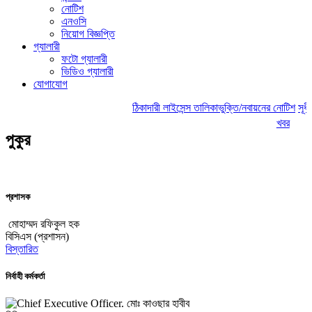
নোটিশ
এনওসি
নিয়োগ বিজ্ঞপ্তি
গ্যালারী
ফটো গ্যালারী
ভিডিও গ্যালারী
যোগাযোগ
ঠিকাদারী লাইসেন্স তালিকাভুক্তি/নবায়নের নোটিশ
সূধীর
খবর
পুকুর
প্রশাসক
মোহাম্মদ রফিকুল হক
বিসিএস (প্রশাসন)
বিস্তারিত
নির্বাহী কর্মকর্তা
মোঃ কাওছার হাবীব