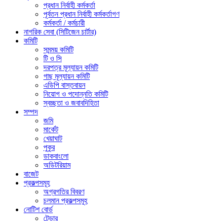
প্রধান নির্বাহী কর্মকর্তা
পূর্বতন প্রধান নির্বাহী কর্মকর্তাগণ
কর্মকর্তা / কর্মচারী
নাগরিক সেবা (সিটিজেন চার্টার)
কমিটি
সমন্ময় কমিটি
টি ও সি
দরপত্র মূল্যায়ন কমিটি
গাছ মূল্যায়ন কমিটি
এডিপি বাস্তবায়ন
নিয়োগ ও পদোন্নতি কমিটি
স্বচ্ছতা ও জবাবদিহিতা
সম্পদ
জমি
মার্কেট
খেয়াঘাট
পুকুর
ডাকবাংলো
অডিটরিয়াম
বাজেট
প্রকল্পসমূহ
অগ্রগতির বিবরণ
চলমান প্রকল্পসমূহ
নোটিশ বোর্ড
টেন্ডার