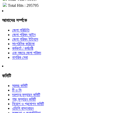
Total Hits : 295795
আমাদের সর্ম্পকে
জেলা পরিচিতি
জেলা পরিষদ আইন
জেলা পরিষদ ইতিহাস
সাংগঠনিক কাঠামো
কর্মকর্তা / কর্মচারী
এক নজরে জেলা পরিষদ
নাগরিক সেবা
কমিটি
সমন্ময় কমিটি
টি ও সি
দরপত্র মূল্যায়ন কমিটি
গাছ মূল্যায়ন কমিটি
নিয়োগ ও প্রমোশন কমিটি
এডিপি বাস্তবায়ন
স্বচ্ছতা ও জবাবদিহিতা