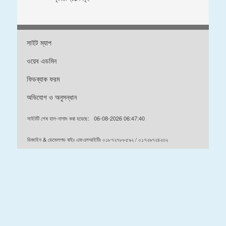
সাইট ম্যাপ
ওয়েব এডমিন
ফিডব্যাক ফরম
অভিযোগ ও অনুসন্ধান
সাইটটি শেষ হাল-নাগাদ করা হয়েছে:
06-08-2026 06:47:40
ডিজাইন & ডেভেলপড বাইঃ এফএলআইটিঃ ০১৮৭২৭৮৮৫৯২ / ০১৭২৯৭২৪২৩২