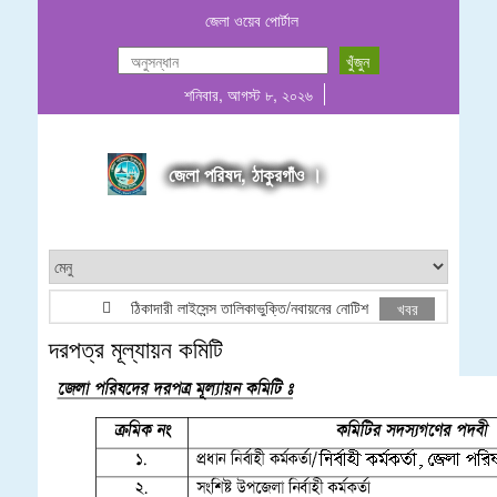
জেলা ওয়েব পোর্টাল
শনিবার, আগস্ট ৮, ২০২৬
জেলা পরিষদ, ঠাকুরগাঁও ।
ঠিকাদারী লাইসেন্স তালিকাভুক্তি/নবায়নের নোটিশ
সূধীর চন্দ্র রায
খবর
দরপত্র মূল্যায়ন কমিটি