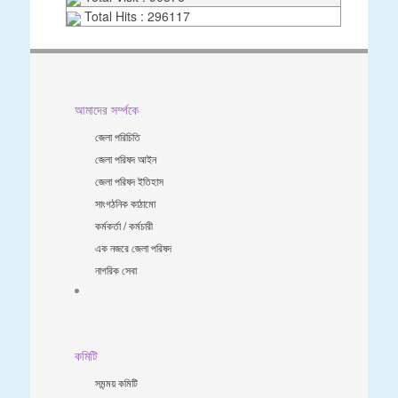
Total Hits : 296117
আমাদের সর্ম্পকে
জেলা পরিচিতি
জেলা পরিষদ আইন
জেলা পরিষদ ইতিহাস
সাংগঠনিক কাঠামো
কর্মকর্তা / কর্মচারী
এক নজরে জেলা পরিষদ
নাগরিক সেবা
কমিটি
সমন্ময় কমিটি