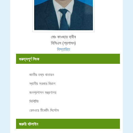
মোঃ কাওছার হাবীব
বিসিএস (প্রশাসন)
বিস্তারিত
গুরুত্বপূর্ণ লিংক
জাতীয় তথ্য বাতায়ন
স্থানীয় সরকার বিভাগ
জনপ্রশাসন মন্ত্রণালয়
সিপিটিউ
রেলওয়ে টিকেটিং সিস্টেম
জরুরি হটলাইন