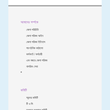
আমাদের সর্ম্পকে
জেলা পরিচিতি
জেলা পরিষদ আইন
জেলা পরিষদ ইতিহাস
সাংগঠনিক কাঠামো
কর্মকর্তা / কর্মচারী
এক নজরে জেলা পরিষদ
নাগরিক সেবা
কমিটি
সমন্ময় কমিটি
টি ও সি
দরপত্র মূল্যায়ন কমিটি