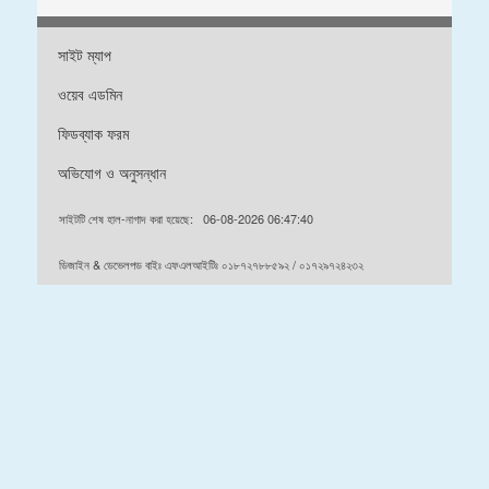
সাইট ম্যাপ
ওয়েব এডমিন
ফিডব্যাক ফরম
অভিযোগ ও অনুসন্ধান
সাইটটি শেষ হাল-নাগাদ করা হয়েছে:
06-08-2026 06:47:40
ডিজাইন & ডেভেলপড বাইঃ এফএলআইটিঃ ০১৮৭২৭৮৮৫৯২ / ০১৭২৯৭২৪২৩২