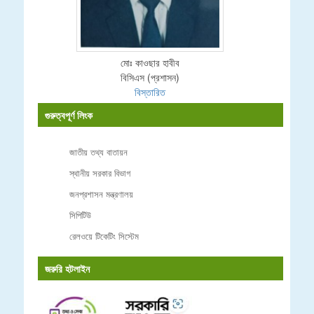
মোঃ কাওছার হাবীব
বিসিএস (প্রশাসন)
বিস্তারিত
গুরুত্বপূর্ণ লিংক
জাতীয় তথ্য বাতায়ন
স্থানীয় সরকার বিভাগ
জনপ্রশাসন মন্ত্রণালয়
সিপিটিউ
রেলওয়ে টিকেটিং সিস্টেম
জরুরি হটলাইন