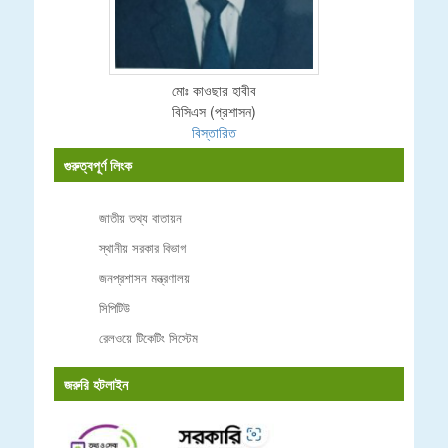
মোঃ কাওছার হাবীব
বিসিএস (প্রশাসন)
বিস্তারিত
গুরুত্বপূর্ণ লিংক
জাতীয় তথ্য বাতায়ন
স্থানীয় সরকার বিভাগ
জনপ্রশাসন মন্ত্রণালয়
সিপিটিউ
রেলওয়ে টিকেটিং সিস্টেম
জরুরি হটলাইন