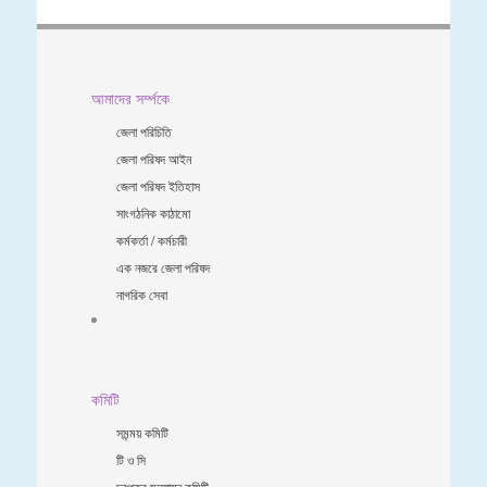
আমাদের সর্ম্পকে
জেলা পরিচিতি
জেলা পরিষদ আইন
জেলা পরিষদ ইতিহাস
সাংগঠনিক কাঠামো
কর্মকর্তা / কর্মচারী
এক নজরে জেলা পরিষদ
নাগরিক সেবা
কমিটি
সমন্ময় কমিটি
টি ও সি
দরপত্র মূল্যায়ন কমিটি