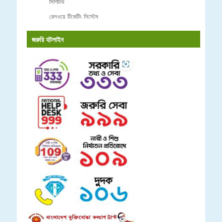
সিপিটিউ
রেলওয়ে টিকেটিং সিস্টেম
জরুরি হটলাইন