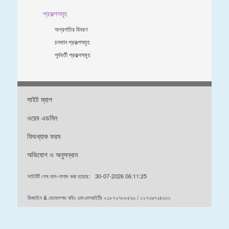
প্রকল্পসমূহ
অগ্রগতির বিবরণ
চলমান প্রকল্পসমূহ
পূর্ববর্তী প্রকল্পসমূহ
সাইট ম্যাপ
ওয়েব এডমিন
ফিডব্যাক ফরম
অভিযোগ ও অনুসন্ধান
সাইটটি শেষ হাল-নাগাদ করা হয়েছে:
30-07-2026 06:11:25
ডিজাইন & ডেভেলপড বাইঃ এফএলআইটিঃ ০১৮৭২৭৮৮৫৯২ / ০১৭২৯৭২৪২৩২