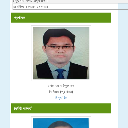
মোবাইলঃ ০১৭৬৮-২৯১৭৮০
প্রশাসক
মোহাম্মদ রফিকুল হক
বিসিএস (প্রশাসন)
বিস্তারিত
নির্বাহী কর্মকর্তা